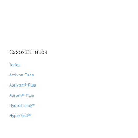
Casos Clínicos
Todos
Activon Tubo
Algivon® Plus
Aurum® Plus
HydroFrame®
HyperSeal®