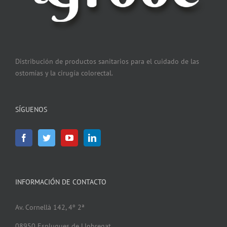
Distribución de productos sanitarios para el cuidado de las
ostomías y la cirugía colorectal.
SÍGUENOS
INFORMACIÓN DE CONTACTO
Av. Cornellà 142, 4º 2ª
08950 Esplugues de Llobregat