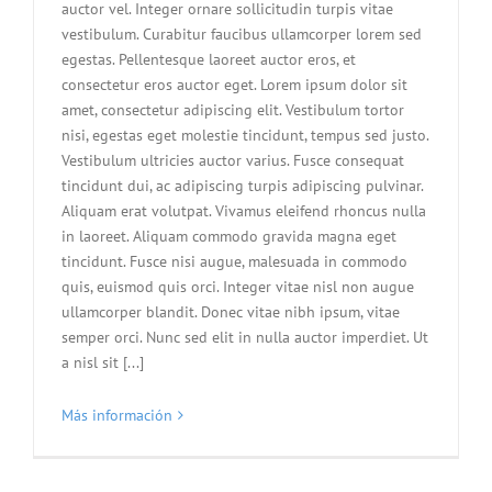
auctor vel. Integer ornare sollicitudin turpis vitae
vestibulum. Curabitur faucibus ullamcorper lorem sed
egestas. Pellentesque laoreet auctor eros, et
consectetur eros auctor eget. Lorem ipsum dolor sit
amet, consectetur adipiscing elit. Vestibulum tortor
nisi, egestas eget molestie tincidunt, tempus sed justo.
Vestibulum ultricies auctor varius. Fusce consequat
tincidunt dui, ac adipiscing turpis adipiscing pulvinar.
Aliquam erat volutpat. Vivamus eleifend rhoncus nulla
in laoreet. Aliquam commodo gravida magna eget
tincidunt. Fusce nisi augue, malesuada in commodo
quis, euismod quis orci. Integer vitae nisl non augue
ullamcorper blandit. Donec vitae nibh ipsum, vitae
semper orci. Nunc sed elit in nulla auctor imperdiet. Ut
a nisl sit [...]
Más información