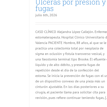
Úlceras por presión y
fugas
julio 6th, 2026
CASO CLÍNICO Alejandra López Callejón. Enferme
estomaterapeuta. Hospital Clínico Universitario 
Valencia PACIENTE Hombre, 88 años, al que se le
practica una colectomía total por neoplasia de
sigma en oclusión y fístula transverso-vesical, y
una Ileostomía terminal tipo Brooke. El efluente 
líquido y de alto débito, y presenta fugas de
repetición desde el día de la confección del
estoma. Se inicia la prevención de fugas con el u
de un dispositivo convexo de una pieza más un
cinturón ajustable. En los días posteriores a su
cirugía, el paciente llama para solicitar cita para
revisión, pues refiere continuar teniendo fugas, [..