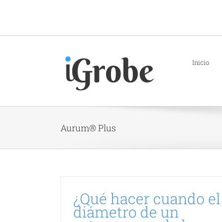
Saltar
al
contenido
Inicio
Aurum® Plus
¿Qué hacer cuando el
diámetro de un