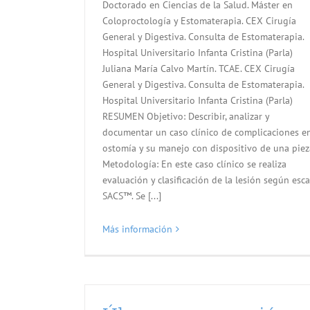
Doctorado en Ciencias de la Salud. Máster en
Coloproctología y Estomaterapia. CEX Cirugía
General y Digestiva. Consulta de Estomaterapia.
Hospital Universitario Infanta Cristina (Parla)
Juliana María Calvo Martín. TCAE. CEX Cirugía
General y Digestiva. Consulta de Estomaterapia.
Hospital Universitario Infanta Cristina (Parla)
RESUMEN Objetivo: Describir, analizar y
documentar un caso clínico de complicaciones e
ostomía y su manejo con dispositivo de una piez
Metodología: En este caso clínico se realiza
evaluación y clasificación de la lesión según esca
SACS™. Se [...]
Más información