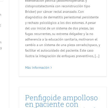
exenteración pélvica (abdominoperianal y
cistoprostatectomía con reconstrucción tipo
Bricker) por cáncer rectal avanzado. Con
n
diagnóstico de dermatitis periestomal persistente
y rechazo psicológico a los dos estomas. A pesar
E
del uso inicial de un sistema de dos piezas, las
fugas recurrentes, su extrema delgadez y la no
adherencia a la educación sanitaria, motivaron el
n
cambio a un sistema de una pieza cerrado/opaco, y
 y
facilitar el autocuidado del paciente. Este caso
ilustra la integración de enfoques preventivos, [...]
Más información
Penfigoide ampolloso
en paciente con