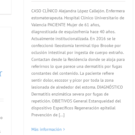
CASO CLÍNICO Alejandra López Callejón. Enfermera
estomaterapeuta. Hospital Clínico Universitario de
Valencia PACIENTE Mujer de 61 años,
diagnosticada de esquizofrenia hace 40 años.
Actualmente institucionalizada. En 2016 se le
confeccionó Ileostomía terminal tipo Brooke por
oclusión intestinal por ingesta de cuerpo extraño.
Contactan desde la Residencia donde se aloja para
referirnos lo que parece una dermatitis por fugas
r
constantes del contenido. La paciente refiere
sentir dolor, escozor y picor por toda la zona
lesionada de alrededor del estoma. DIAGNÓSTICO
Dermatitis enzimática severa por fugas de
repetición. OBJETIVOS General Estanqueidad del
dispositivo Específicos Regeneración epitelial
Prevención de [...]
io
Más información
s