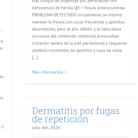
tras cirugía de urgencias por perforación con
dehiscencia de herida QX + fístula enterocutánea.
PROBLEMA DETECTADO Inicialmente, se intentó
manejar la fístula con curas frecuentes y apósitos
absorbentes, pero el alto débito y la naturaleza
corrosiva del contenido intestinal provocaban
ra
irritación severa de la piel perilesional y requerían
de
cambios constantes de apósitos y ropa de cama.
[...]
Más información
es
so
Dermatitis por fugas
de repetición
.]
julio 6th, 2026